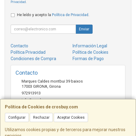
Privacidad
.
He leído y acepto la
Política de Privacidad
.
Enviar
Contacto
Información Legal
Política Privacidad
Política de Cookies
Condiciones de Compra
Formas de Pago
Contacto
Marques Caldes montbui 39 baixos
17003
GIRONA
,
Girona
972913913
info@crosbuy.com
Política de Cookies de crosbuy.com
Configurar
Rechazar
Aceptar Cookies
Horario
de 10:00 a 13:30 y de 16:30 a 20:00
Utilizamos cookies propias y de terceros para mejorar nuestros
servicios.