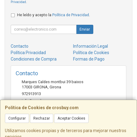
Privacidad
.
He leído y acepto la
Política de Privacidad
.
Enviar
Contacto
Información Legal
Política Privacidad
Política de Cookies
Condiciones de Compra
Formas de Pago
Contacto
Marques Caldes montbui 39 baixos
17003
GIRONA
,
Girona
972913913
info@crosbuy.com
Política de Cookies de crosbuy.com
Configurar
Rechazar
Aceptar Cookies
Horario
de 10:00 a 13:30 y de 16:30 a 20:00
Utilizamos cookies propias y de terceros para mejorar nuestros
servicios.