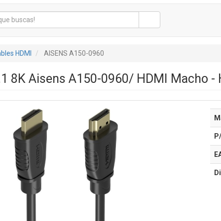
bles HDMI
AISENS A150-0960
.1 8K Aisens A150-0960/ HDMI Macho -
M
P
E
Di