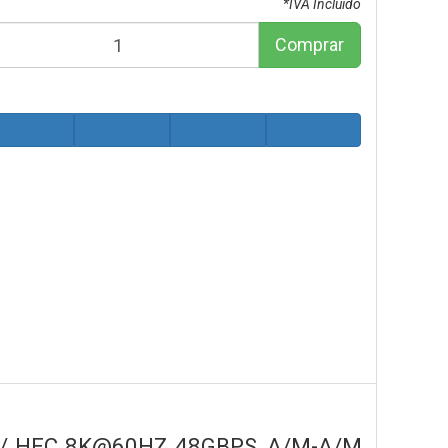
*IVA Incluido
Comprar
 / HEC 8K@60HZ 48GBPS, A/M-A/M,