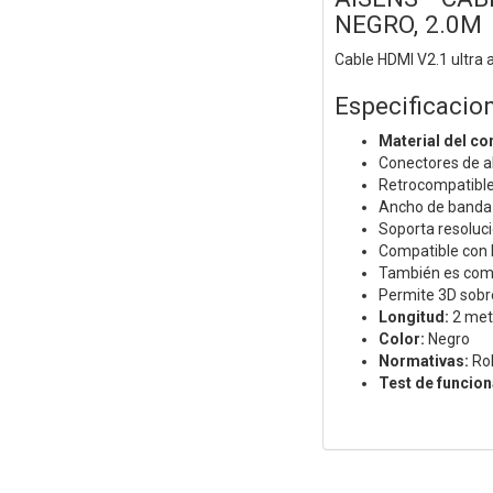
NEGRO, 2.0M
Cable HDMI V2.1 ultra 
Especificacio
Material del co
Conectores de al
Retrocompatible 
Ancho de banda
Soporta resoluc
Compatible con H
También es compa
Permite 3D sobr
Longitud:
2 met
Color:
Negro
Normativas:
Ro
Test de funcio