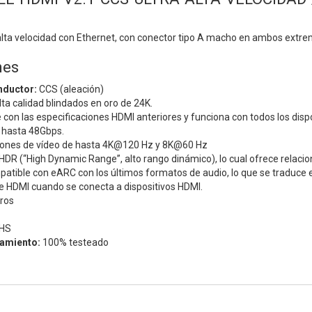
alta velocidad con Ethernet, con conector tipo A macho en ambos extre
nes
nductor:
CCS (aleación)
ta calidad blindados en oro de 24K.
con las especificaciones HDMI anteriores y funciona con todos los disp
 hasta 48Gbps.
iones de vídeo de hasta 4K@120 Hz y 8K@60 Hz
DR (“High Dynamic Range”, alto rango dinámico), lo cual ofrece relacio
tible con eARC con los últimos formatos de audio, lo que se traduce en
e HDMI cuando se conecta a dispositivos HDMI.
ros
HS
namiento:
100% testeado