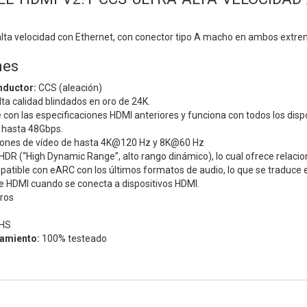
alta velocidad con Ethernet, con conector tipo A macho en ambos extre
nes
nductor:
CCS (aleación)
ta calidad blindados en oro de 24K.
con las especificaciones HDMI anteriores y funciona con todos los disp
 hasta 48Gbps.
iones de vídeo de hasta 4K@120 Hz y 8K@60 Hz
DR (“High Dynamic Range”, alto rango dinámico), lo cual ofrece relacio
tible con eARC con los últimos formatos de audio, lo que se traduce en
e HDMI cuando se conecta a dispositivos HDMI.
ros
HS
namiento:
100% testeado