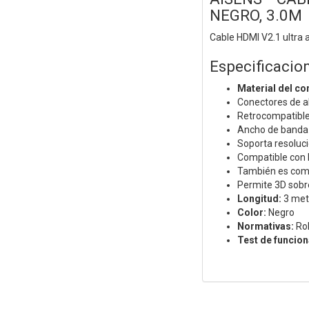
NEGRO, 3.0M
Cable HDMI V2.1 ultra 
Especificacio
Material del co
Conectores de al
Retrocompatible 
Ancho de banda
Soporta resoluc
Compatible con H
También es compa
Permite 3D sobr
Longitud:
3 met
Color:
Negro
Normativas:
Ro
Test de funcio