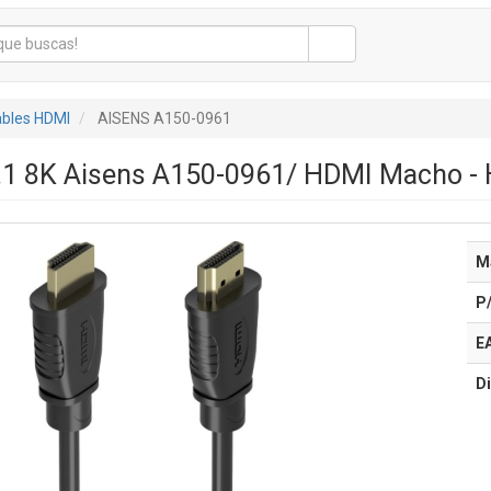
bles HDMI
AISENS A150-0961
.1 8K Aisens A150-0961/ HDMI Macho -
M
P
E
Di