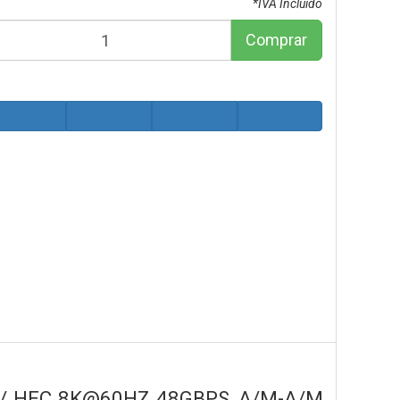
*IVA Incluido
Comprar
 / HEC 8K@60HZ 48GBPS, A/M-A/M,