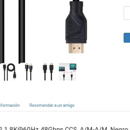
nformación
Recomendar a un amigo
2.1 8K@60Hz 48Gbps CCS, A/M-A/M, Negro