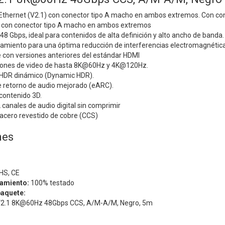
Ethernet (V2.1) con conector tipo A macho en ambos extremos. Con co
 con conector tipo A macho en ambos extremos
48 Gbps, ideal para contenidos de alta definición y alto ancho de banda.
lamiento para una óptima reducción de interferencias electromagnética
 con versiones anteriores del estándar HDMI
iones de video de hasta 8K@60Hz y 4K@120Hz.
HDR dinámico (Dynamic HDR).
e retorno de audio mejorado (eARC).
contenido 3D.
canales de audio digital sin comprimir
acero revestido de cobre (CCS)
nes
HS, CE
namiento:
100% testado
paquete:
 V2.1 8K@60Hz 48Gbps CCS, A/M-A/M, Negro, 5m