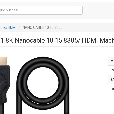
bles HDMI
NANO CABLE 10.15.8305
.1 8K Nanocable 10.15.8305/ HDMI Mac
M
P
E
Di