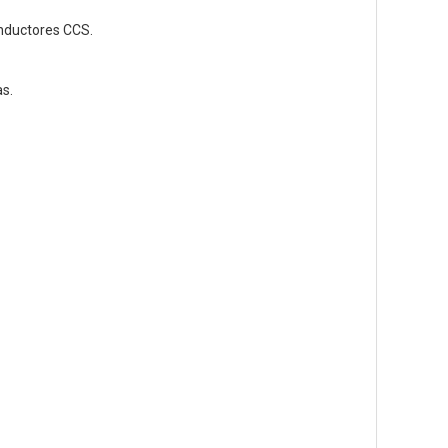
nductores CCS.
s.