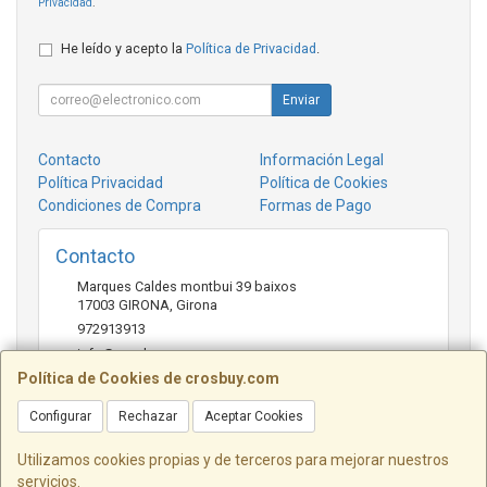
Privacidad
.
He leído y acepto la
Política de Privacidad
.
Enviar
Contacto
Información Legal
Política Privacidad
Política de Cookies
Condiciones de Compra
Formas de Pago
Contacto
Marques Caldes montbui 39 baixos
17003
GIRONA
,
Girona
972913913
info@crosbuy.com
Política de Cookies de crosbuy.com
Configurar
Rechazar
Aceptar Cookies
Horario
de 10:00 a 13:30 y de 16:30 a 20:00
Utilizamos cookies propias y de terceros para mejorar nuestros
servicios.