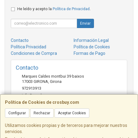
He leído y acepto la
Política de Privacidad
.
Enviar
Contacto
Información Legal
Política Privacidad
Política de Cookies
Condiciones de Compra
Formas de Pago
Contacto
Marques Caldes montbui 39 baixos
17003
GIRONA
,
Girona
972913913
info@crosbuy.com
Política de Cookies de crosbuy.com
Configurar
Rechazar
Aceptar Cookies
Horario
de 10:00 a 13:30 y de 16:30 a 20:00
Utilizamos cookies propias y de terceros para mejorar nuestros
servicios.