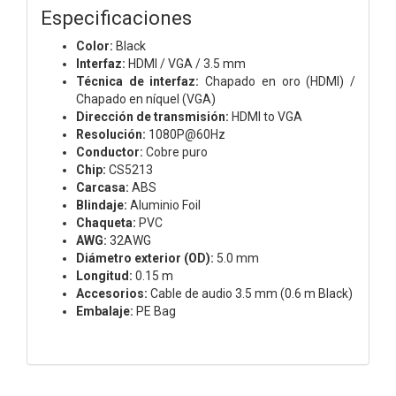
Especificaciones
Color:
Black
Interfaz:
HDMI / VGA / 3.5 mm
Técnica de interfaz:
Chapado en oro (HDMI) /
Chapado en níquel (VGA)
Dirección de transmisión:
HDMI to VGA
Resolución:
1080P@60Hz
Conductor:
Cobre puro
Chip:
CS5213
Carcasa:
ABS
Blindaje:
Aluminio Foil
Chaqueta:
PVC
AWG:
32AWG
Diámetro exterior (OD):
5.0 mm
Longitud:
0.15 m
Accesorios:
Cable de audio 3.5 mm (0.6 m Black)
Embalaje:
PE Bag