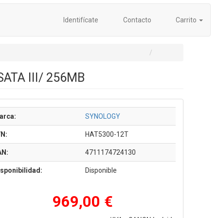
Identifícate
Contacto
Carrito
SATA III/ 256MB
arca:
SYNOLOGY
/N:
HAT5300-12T
AN:
4711174724130
sponibilidad:
Disponible
969,00 €