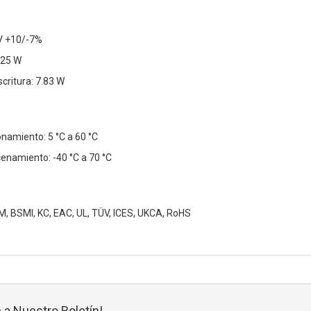
 V +10/-7%
.25 W
critura: 7.83 W
namiento: 5 °C a 60 °C
namiento: -40 °C a 70 °C
CM, BSMI, KC, EAC, UL, TÜV, ICES, UKCA, RoHS
 a Nuestro Boletín!