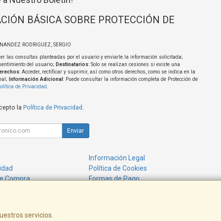
CIÓN BÁSICA SOBRE PROTECCIÓN DE
RNANDEZ RODRIGUEZ, SERGIO
er las consultas planteadas por el usuario y enviarle la información solicitada;
sentimiento del usuario;
Destinatarios
: Solo se realizan cesiones si existe una
erechos
: Acceder, rectificar y suprimir, así como otros derechos, como se indica en la
nal;
Información Adicional
: Puede consultar la información completa de Protección de
olítica de Privacidad
.
acepto la
Política de Privacidad
.
Enviar
Información Legal
cidad
Política de Cookies
de Compra
Formas de Pago
uestros servicios.