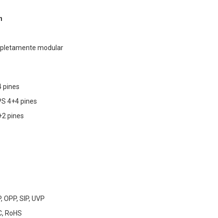
n
mpletamente modular
4 pines
PS 4+4 pines
+2 pines
, OPP, SIP, UVP
CC, RoHS