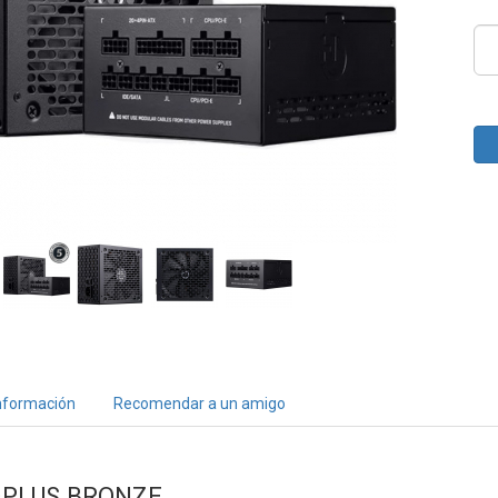
nformación
Recomendar a un amigo
0PLUS BRONZE