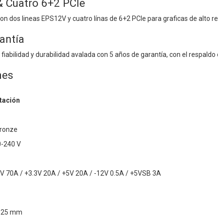
 Cuatro 6+2 PCIe
con dos lineas EPS12V y cuatro línas de 6+2 PCIe para graficas de alto r
antía
fiabilidad y durabilidad avalada con 5 años de garantía, con el respaldo
nes
tación
Bronze
0-240 V
12V 70A / +3.3V 20A / +5V 20A / -12V 0.5A / +5VSB 3A
x 25 mm