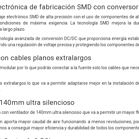
ectrónica de fabricación SMD con converso
je electrónico SMD de alta precisión con el uso de componentes de al
ondiciones de máxima exigencia. La tecnología SMD mejora la dur
a largo plazo.
ología avanzada de conversión DC/DC que proporciona energía establ
ndo una regulación de voltaje precisa y protegiendo los componentes de
con cables planos extralargos
l modular por lo que podrás conectar a la fuente solo los cables que ne
s extralargos lo que va a permitir adaptarse mejor en la instalación 
.
 140mm ultra silencioso
con ventilador de 140mm ultra silencioso que va a permitir un mayor fluj
m aporta mayor caudal de aire funcionando a menos revoluciones, po
amos a conseguir mayor eficiencia y durabilidad de todos los component