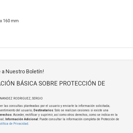
6 x 160 mm
 a Nuestro Boletín!
CIÓN BÁSICA SOBRE PROTECCIÓN DE
RNANDEZ RODRIGUEZ, SERGIO
er las consultas planteadas por el usuario y enviarle la información solicitada;
sentimiento del usuario;
Destinatarios
: Solo se realizan cesiones si existe una
erechos
: Acceder, rectificar y suprimir, así como otros derechos, como se indica en la
nal;
Información Adicional
: Puede consultar la información completa de Protección de
olítica de Privacidad
.