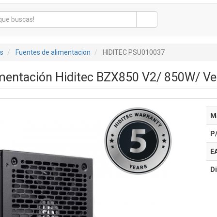
s
Fuentes de alimentacion
HIDITEC PSU010037
mentación Hiditec BZX850 V2/ 850W/ Ve
M
P
E
Di