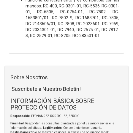
mandos: RC-400, RC-0301-01, RC-5536, RC-0301-
01, RC-6805, RC-0764-01, RC-7802, RC-
1683801/01, RC-7802-S, RC-1683701, RC-7805,
RC-2143606/01, RC-7808, RC-2023601, RC-7959,
RC-2034301-01, RC-7940, RC-2575-01, RC-7812-
S, RC-2529-01, RC-8205, RC-283501-01.
Sobre Nosotros
¡Suscríbete a Nuestro Boletín!
INFORMACIÓN BÁSICA SOBRE
PROTECCIÓN DE DATOS
Responsable
: FERNANDEZ RODRIGUEZ, SERGIO
Finalidad
: Responder las consultas planteadas por el usuario y enviarle la
información solicitada;
Legitimación
: Consentimiento del usuario;
Destinatarios
: Solo se realizan cesiones si existe una obligación legal;