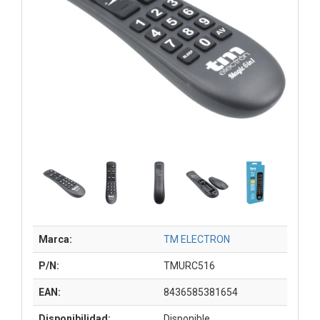
Marca:
TM ELECTRON
P/N:
TMURC516
EAN:
8436585381654
Disponibilidad:
Disponible