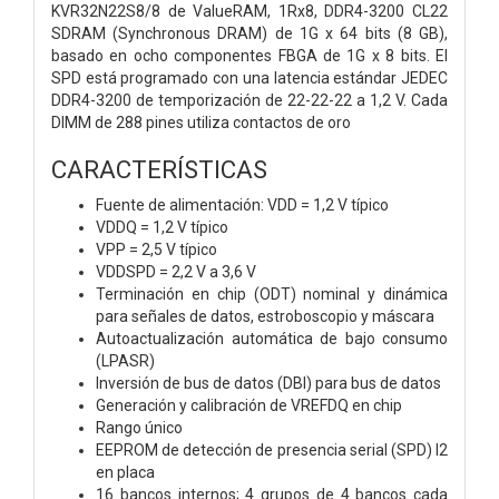
KVR32N22S8/8 de ValueRAM, 1Rx8, DDR4-3200 CL22
SDRAM (Synchronous DRAM) de 1G x 64 bits (8 GB),
basado en ocho componentes FBGA de 1G x 8 bits. El
SPD está programado con una latencia estándar JEDEC
DDR4-3200 de temporización de 22-22-22 a 1,2 V. Cada
DIMM de 288 pines utiliza contactos de oro
CARACTERÍSTICAS
Fuente de alimentación: VDD = 1,2 V típico
VDDQ = 1,2 V típico
VPP = 2,5 V típico
VDDSPD = 2,2 V a 3,6 V
Terminación en chip (ODT) nominal y dinámica
para
señales de datos, estroboscopio y máscara
Autoactualización automática de bajo consumo
(LPASR)
Inversión de bus de datos (DBI) para bus de datos
Generación y calibración de VREFDQ en chip
Rango único
EEPROM de detección de presencia serial (SPD) I2
en placa
16 bancos internos; 4 grupos de 4 bancos cada