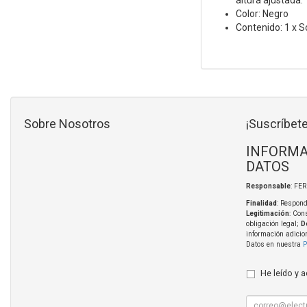
altura ajustada.
Color: Negro
Contenido: 1 x S
Sobre Nosotros
¡Suscríbete
INFORMA
DATOS
Responsable
: FE
Finalidad
: Respond
Legitimación
: Con
obligación legal;
D
información adicio
Datos en nuestra
P
He leído y 