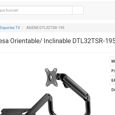
Soportes TV
AISENS DTL32TSR-195
sa Orientable/ Inclinable DTL32TSR-195 
M
P
E
Di