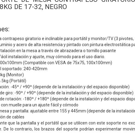
8KG DE 17-32, NEGRO
es:
contrapeso giratorio e inclinable para portátil y monitor/TV (3 pivotes,
uminio y acero de alta resistencia y pintado con pintura electrostática 
stalación en la mesa a través de abrazadera o tornillo pasante
cil instalación y ajuste, muy cómodo para el uso diario.
00x100mm (Compatible con VESA de 75x75, 100x100mm)
il soportado: 240-420mm
kg (Monitor)
5kg (Portátil)
ación: -45º / +90º (depende de la instalación y del espacio disponible)
 giro: -90º / +90º (depende de la instalación y del espacio disponible)
 rotación: -180º / +180º (depende de la instalación y del espacio disp
 con muelle para un ajuste fácil y cómodo
mesa y pantalla: ajustable entre 155 y 445mm (depende de la instalación
ión de cables
nte que la pantalla y el portátil que se utilicen con este soporte no exc
. De lo contrario, los brazos del soporte podrían experimentar movi