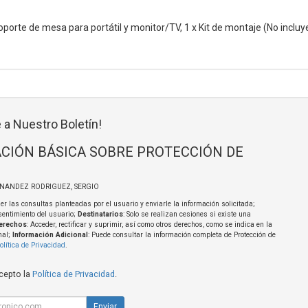
oporte de mesa para portátil y monitor/TV, 1 x Kit de montaje (No inclu
 a Nuestro Boletín!
CIÓN BÁSICA SOBRE PROTECCIÓN DE
RNANDEZ RODRIGUEZ, SERGIO
er las consultas planteadas por el usuario y enviarle la información solicitada;
sentimiento del usuario;
Destinatarios
: Solo se realizan cesiones si existe una
erechos
: Acceder, rectificar y suprimir, así como otros derechos, como se indica en la
nal;
Información Adicional
: Puede consultar la información completa de Protección de
olítica de Privacidad
.
acepto la
Política de Privacidad
.
Enviar