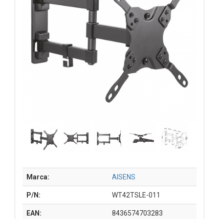
Marca:
AISENS
P/N:
WT42TSLE-011
EAN:
8436574703283