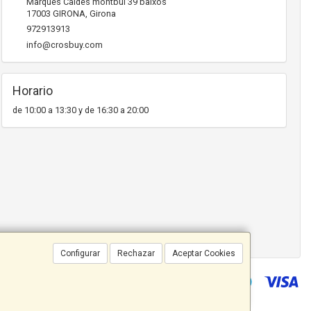
Marques Caldes montbui 39 baixos
17003
GIRONA
,
Girona
972913913
info@crosbuy.com
Horario
de 10:00 a 13:30 y de 16:30 a 20:00
Configurar
Rechazar
Aceptar Cookies