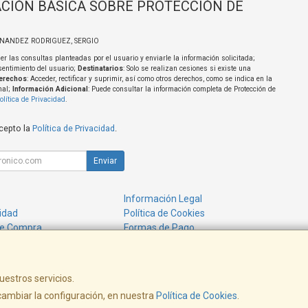
CIÓN BÁSICA SOBRE PROTECCIÓN DE
RNANDEZ RODRIGUEZ, SERGIO
er las consultas planteadas por el usuario y enviarle la información solicitada;
sentimiento del usuario;
Destinatarios
: Solo se realizan cesiones si existe una
erechos
: Acceder, rectificar y suprimir, así como otros derechos, como se indica en la
nal;
Información Adicional
: Puede consultar la información completa de Protección de
olítica de Privacidad
.
acepto la
Política de Privacidad
.
Enviar
Información Legal
cidad
Política de Cookies
de Compra
Formas de Pago
uestros servicios.
ambiar la configuración, en nuestra
Política de Cookies
.
, , , , España. - C.I.F.: 40316564W - Tfno: