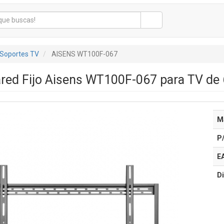
Soportes TV
AISENS WT100F-067
red Fijo Aisens WT100F-067 para TV de
M
P
E
Di