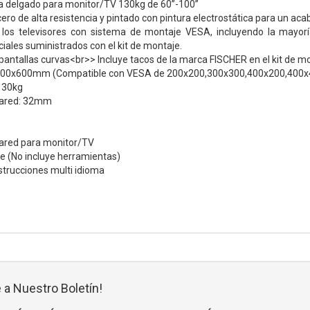
ra delgado para monitor/TV 130kg de 60”-100”
ero de alta resistencia y pintado con pintura electrostática para un aca
los televisores con sistema de montaje VESA, incluyendo la mayor
iales suministrados con el kit de montaje.
antallas curvas<br>> Incluye tacos de la marca FISCHER en el kit de mo
00x600mm (Compatible con VESA de 200x200,300x300,400x200,400
130kg
 pared: 32mm
pared para monitor/TV
je (No incluye herramientas)
strucciones multi idioma
 a Nuestro Boletín!