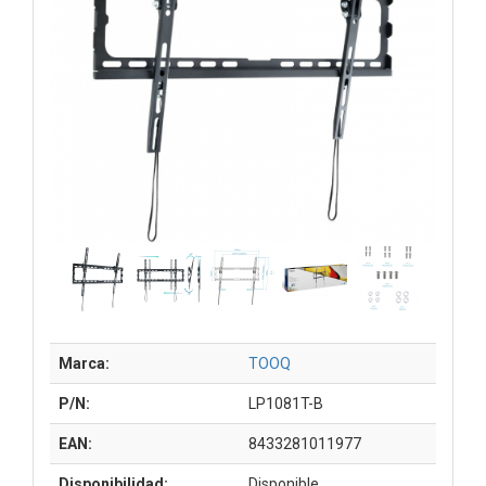
Marca:
TOOQ
P/N:
LP1081T-B
EAN:
8433281011977
Disponibilidad:
Disponible