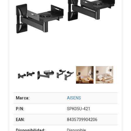
Marca:
AISENS
P/N:
SPK05U-421
EAN:
8435739904206
Disponibilidad:
Disponible