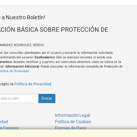
 a Nuestro Boletín!
CIÓN BÁSICA SOBRE PROTECCIÓN DE
RNANDEZ RODRIGUEZ, SERGIO
er las consultas planteadas por el usuario y enviarle la información solicitada;
sentimiento del usuario;
Destinatarios
: Solo se realizan cesiones si existe una
erechos
: Acceder, rectificar y suprimir, así como otros derechos, como se indica en la
nal;
Información Adicional
: Puede consultar la información completa de Protección de
olítica de Privacidad
.
acepto la
Política de Privacidad
.
Enviar
Información Legal
cidad
Política de Cookies
de Compra
Formas de Pago