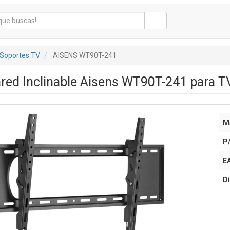
Soportes TV
AISENS WT90T-241
red Inclinable Aisens WT90T-241 para T
M
P
E
Di