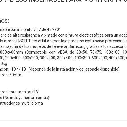
es:
inable para monitor/TV de 43”-90”
ero de alta resistencia y pintado con pintura electrostática para un aca
 la marca FISCHER en el kit de montaje para una instalación profesional 
a mayoría de los modelos de televisor Samsung gracias a los accesorios 
800x400mm (Compatible con VESA de 50x50, 75x75, 100x100, 100
0, 200x400, 400x200, 300x300, 300x400, 400x300, 600x200, 400x400,
80kg
ción: -10º / 10º (depende de la instalación y del espacio disponible)
 pared: 60mm
pared para monitor/TV
je (No incluye herramientas)
strucciones multi idioma