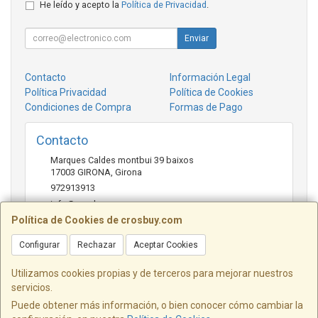
He leído y acepto la
Política de Privacidad
.
Enviar
Contacto
Información Legal
Política Privacidad
Política de Cookies
Condiciones de Compra
Formas de Pago
Contacto
Marques Caldes montbui 39 baixos
17003
GIRONA
,
Girona
972913913
info@crosbuy.com
Política de Cookies de crosbuy.com
Configurar
Rechazar
Aceptar Cookies
Horario
de 10:00 a 13:30 y de 16:30 a 20:00
Utilizamos cookies propias y de terceros para mejorar nuestros
servicios.
Puede obtener más información, o bien conocer cómo cambiar la