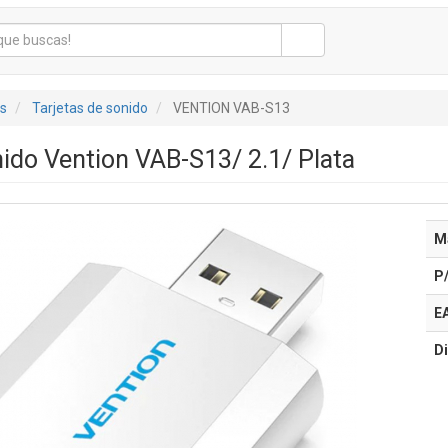
s
Tarjetas de sonido
VENTION VAB-S13
nido Vention VAB-S13/ 2.1/ Plata
M
P
E
Di