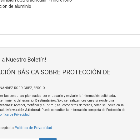
nsmisión USB a auricular + micrófono
ión de aluminio
 a Nuestro Boletín!
CIÓN BÁSICA SOBRE PROTECCIÓN DE
RNANDEZ RODRIGUEZ, SERGIO
er las consultas planteadas por el usuario y enviarle la información solicitada;
sentimiento del usuario;
Destinatarios
: Solo se realizan cesiones si existe una
erechos
: Acceder, rectificar y suprimir, así como otros derechos, como se indica en la
nal;
Información Adicional
: Puede consultar la información completa de Protección de
olítica de Privacidad
.
acepto la
Política de Privacidad
.