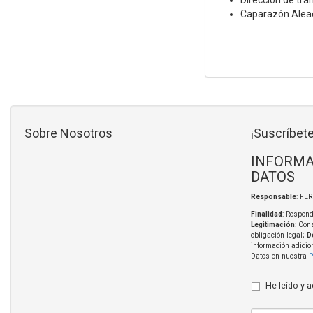
Dirección de tra
Caparazón Aleac
Sobre Nosotros
¡Suscríbete
INFORMA
DATOS
Responsable
: FE
Finalidad
: Respond
Legitimación
: Con
obligación legal;
D
información adicio
Datos en nuestra
P
He leído y 