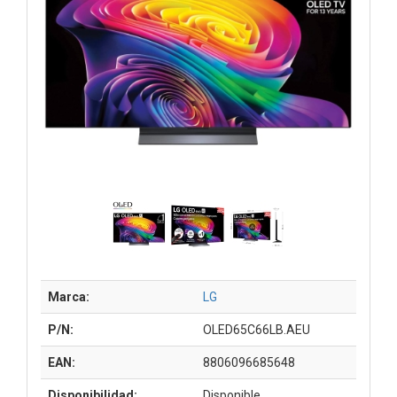
Marca:
LG
P/N:
OLED65C66LB.AEU
EAN:
8806096685648
Disponibilidad:
Disponible