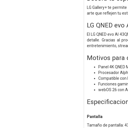
LG Gallery+ te permit
arte que reflejen tu esti
LG QNED evo
El LG QNED evo AI 43Q
detalle. Gracias al p
entretenimiento, stre
Motivos para
Panel 4K QNED M
Procesador Alpha
Compatible con
Funciones gami
webOS 26 con Air
Especificacio
Pantalla
Tamaño de pantalla: 4