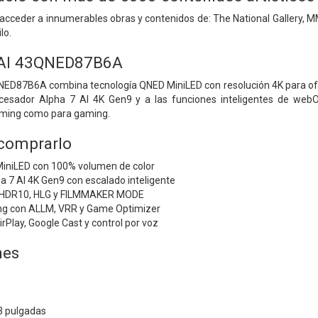
e acceder a innumerables obras y contenidos de: The National Gallery,
lo.
 AI 43QNED87B6A
NED87B6A combina tecnología QNED MiniLED con resolución 4K para ofrec
rocesador Alpha 7 AI 4K Gen9 y a las funciones inteligentes de web
aming como para gaming.
 comprarlo
iniLED con 100% volumen de color
 7 AI 4K Gen9 con escalado inteligente
 HDR10, HLG y FILMMAKER MODE
ng con ALLM, VRR y Game Optimizer
Play, Google Cast y control por voz
nes
3 pulgadas