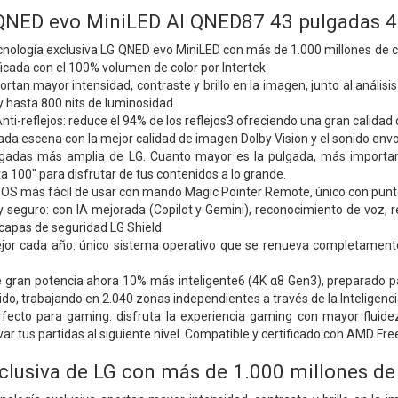
QNED evo MiniLED AI QNED87 43 pulgadas 
tecnología exclusiva LG QNED evo MiniLED con más de 1.000 millones de
ificada con el 100% volumen de color por Intertek.
rtan mayor intensidad, contraste y brillo en la imagen, junto al análi
 hasta 800 nits de luminosidad.
nti-reflejos: reduce el 94% de los reflejos3 ofreciendo una gran calidad 
a escena con la mejor calidad de imagen Dolby Vision y el sonido envol
adas más amplia de LG. Cuanto mayor es la pulgada, más importante
 100" para disfrutar de tus contenidos a lo grande.
OS más fácil de usar con mando Magic Pointer Remote, único con punt
y seguro: con IA mejorada (Copilot y Gemini), reconocimiento de voz, r
capas de seguridad LG Shield.
ejor cada año: único sistema operativo que se renueva completamen
e gran potencia ahora 10% más inteligente6 (4K α8 Gen3), preparado pa
do, trabajando en 2.040 zonas independientes a través de la Inteligencia 
fecto para gaming: disfruta la experiencia gaming con mayor fluid
evar tus partidas al siguiente nivel. Compatible y certificado con AMD 
clusiva de LG con más de 1.000 millones de