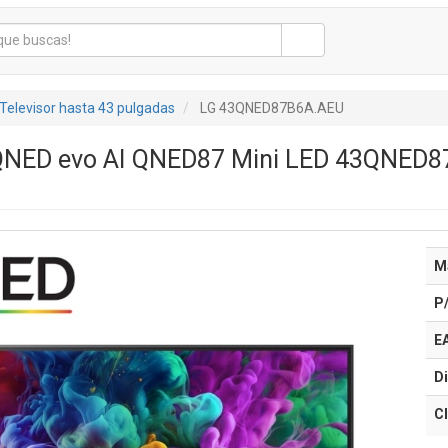
Televisor hasta 43 pulgadas
LG 43QNED87B6A.AEU
 QNED evo AI QNED87 Mini LED 43QNED87
M
P
E
Di
Cl