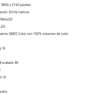
D 3840 x 2160 píxeles
ación: 60 Hz nativos
 MiniLED
 LED
ynamic QNED Color con 100% volumen de color
: Sí
 Escalado 4K
í
: Sí
modos