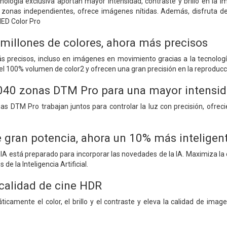
nología exclusiva aportan mayor intensidad, contraste y brillo en la i
zonas independientes, ofrece imágenes nítidas. Además, disfruta de
ED Color Pro
millones de colores, ahora más precisos
ás precisos, incluso en imágenes en movimiento gracias a la tecnol
 el 100% volumen de color2 y ofrecen una gran precisión en la reproducc
040 zonas DTM Pro para una mayor intensidad
as DTM Pro trabajan juntos para controlar la luz con precisión, ofre
 gran potencia, ahora un 10% más inteligen
IA está preparado para incorporar las novedades de la IA. Maximiza la 
de la Inteligencia Artificial.
 calidad de cine HDR
icamente el color, el brillo y el contraste y eleva la calidad de ima