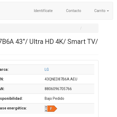
Identifícate
Contacto
Carrito
B6A 43"/ Ultra HD 4K/ Smart TV/
arca:
LG
/N:
43QNED87B6A.AEU
AN:
8806096705766
sponibilidad:
Bajo Pedido
ase energética: