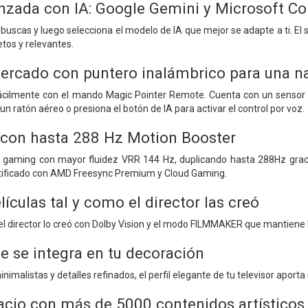
zada con IA: Google Gemini y Microsoft Co
buscas y luego selecciona el modelo de IA que mejor se adapte a ti. El
tos y relevantes.
mercado con puntero inalámbrico para una n
 fácilmente con el mando Magic Pointer Remote. Cuenta con un senso
un ratón aéreo o presiona el botón de IA para activar el control por voz.
 con hasta 288 Hz Motion Booster
a gaming con mayor fluidez VRR 144 Hz, duplicando hasta 288Hz gracia
ertificado con AMD Freesync Premium y Cloud Gaming.
elículas tal y como el director las creó
 el director lo creó con Dolby Vision y el modo FILMMAKER que mantiene 
e se integra en tu decoración
nimalistas y detalles refinados, el perfil elegante de tu televisor aporta
acio con más de 5000 contenidos artísticos