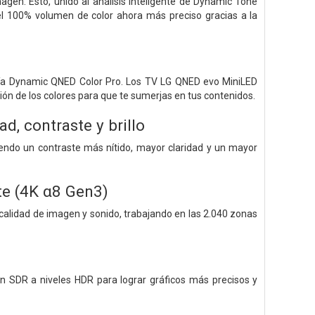
magen. Esto, unido al análisis inteligente de Dynamic Tone
l 100% volumen de color ahora más preciso gracias a la
ogía Dynamic QNED Color Pro. Los TV LG QNED evo MiniLED
ión de los colores para que te sumerjas en tus contenidos.
, contraste y brillo
ciendo un contraste más nítido, mayor claridad y un mayor
te (4K α8 Gen3)
calidad de imagen y sonido, trabajando en las 2.040 zonas
gen SDR a niveles HDR para lograr gráficos más precisos y