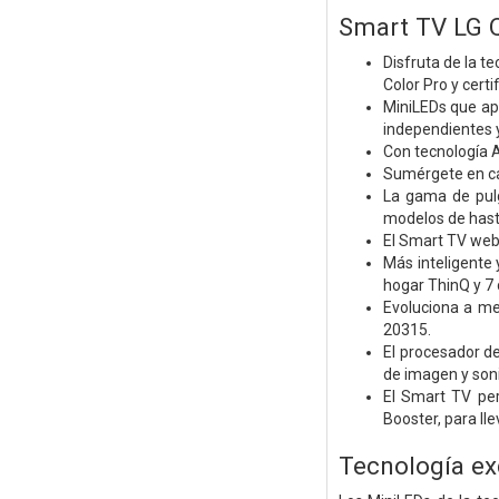
Smart TV LG 
Disfruta de la 
Color Pro y cert
MiniLEDs que apo
independientes y
Con tecnología A
Sumérgete en cad
La gama de pulg
modelos de hasta
El Smart TV web
Más inteligente 
hogar ThinQ y 7 
Evoluciona a m
20315.
El procesador d
de imagen y soni
El Smart TV per
Booster, para ll
Tecnología ex