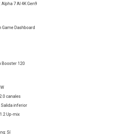
 Alpha 7 AI 4K Gen9
on Game Dashboard
n Booster 120
 W
2.0 canales
 Salida inferior
.1.2 Up-mix
ng: Sí