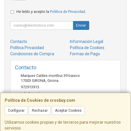
He leído y acepto la
Política de Privacidad
.
Enviar
Contacto
Información Legal
Política Privacidad
Política de Cookies
Condiciones de Compra
Formas de Pago
Contacto
Marques Caldes montbui 39 baixos
17003
GIRONA
,
Girona
972913913
info@crosbuy.com
Política de Cookies de crosbuy.com
Configurar
Rechazar
Aceptar Cookies
Horario
de 10:00 a 13:30 y de 16:30 a 20:00
Utilizamos cookies propias y de terceros para mejorar nuestros
servicios.