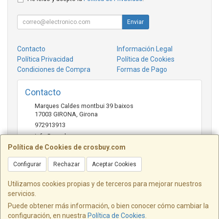
Enviar
Contacto
Información Legal
Política Privacidad
Política de Cookies
Condiciones de Compra
Formas de Pago
Contacto
Marques Caldes montbui 39 baixos
17003
GIRONA
,
Girona
972913913
info@crosbuy.com
Política de Cookies de crosbuy.com
Configurar
Rechazar
Aceptar Cookies
Horario
de 10:00 a 13:30 y de 16:30 a 20:00
Utilizamos cookies propias y de terceros para mejorar nuestros
servicios.
Puede obtener más información, o bien conocer cómo cambiar la
configuración, en nuestra
Política de Cookies
.
, , , , España. - C.I.F.: 40316564W - Tfno: