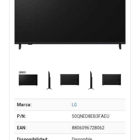
Marca:
LG
P/N:
50QNED8EB3F.AEU
EAN:
8806096728062
Disponibilidad:
Disponible