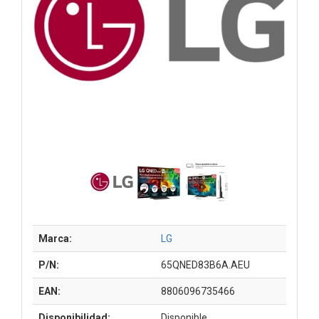
Marca:
LG
P/N:
65QNED83B6A.AEU
EAN:
8806096735466
Disponibilidad:
Disponible