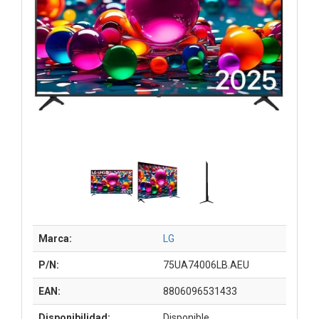
Marca:
LG
P/N:
75UA74006LB.AEU
EAN:
8806096531433
Disponibilidad:
Disponible