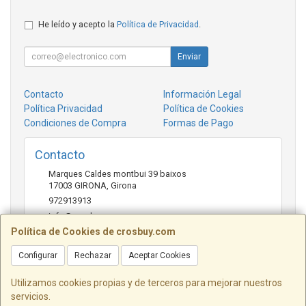
He leído y acepto la
Política de Privacidad
.
Enviar
Contacto
Información Legal
Política Privacidad
Política de Cookies
Condiciones de Compra
Formas de Pago
Contacto
Marques Caldes montbui 39 baixos
17003
GIRONA
,
Girona
972913913
info@crosbuy.com
Política de Cookies de crosbuy.com
Configurar
Rechazar
Aceptar Cookies
Horario
de 10:00 a 13:30 y de 16:30 a 20:00
Utilizamos cookies propias y de terceros para mejorar nuestros
servicios.