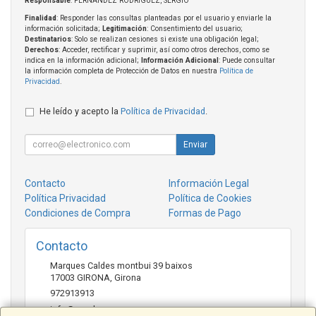
Responsable
: FERNANDEZ RODRIGUEZ, SERGIO
Finalidad
: Responder las consultas planteadas por el usuario y enviarle la
información solicitada;
Legitimación
: Consentimiento del usuario;
Destinatarios
: Solo se realizan cesiones si existe una obligación legal;
Derechos
: Acceder, rectificar y suprimir, así como otros derechos, como se
indica en la información adicional;
Información Adicional
: Puede consultar
la información completa de Protección de Datos en nuestra
Política de
Privacidad
.
He leído y acepto la
Política de Privacidad
.
Enviar
Contacto
Información Legal
Política Privacidad
Política de Cookies
Condiciones de Compra
Formas de Pago
Contacto
Marques Caldes montbui 39 baixos
17003
GIRONA
,
Girona
972913913
info@crosbuy.com