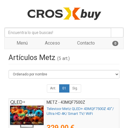
Menú
Acceso
Contacto
0
Artículos Metz
(5 art.)
Ant.
01
Sig.
METZ - 43MQF7500Z
Televisor Metz QLED+ 43MQF7500Z 43"/
Ultra HD 4K/ Smart TV/ WiFi
329,00 €