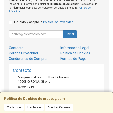
Derechos
: Acceder, rectificar y suprimir, así como otros derechos, como se
indica en la información adicional;
Información Adicional
: Puede consultar
la información completa de Protección de Datos en nuestra
Política de
Privacidad
.
He leído y acepto la
Política de Privacidad
.
Enviar
Contacto
Información Legal
Política Privacidad
Política de Cookies
Condiciones de Compra
Formas de Pago
Contacto
Marques Caldes montbui 39 baixos
17003
GIRONA
,
Girona
972913913
info@crosbuy.com
Política de Cookies de crosbuy.com
Configurar
Rechazar
Aceptar Cookies
Horario