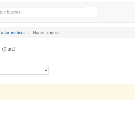
trodomésticos
Home cinema
a
(0 art.)