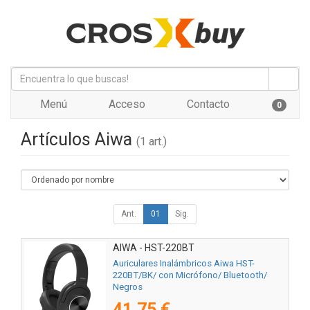
Menú
Acceso
Contacto
0
Artículos Aiwa
(1 art.)
Ant.
01
Sig.
AIWA - HST-220BT
Auriculares Inalámbricos Aiwa HST-
220BT/BK/ con Micrófono/ Bluetooth/
Negros
41,75 €