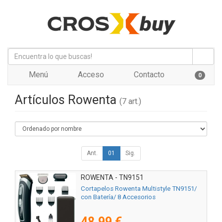
Menú
Acceso
Contacto
0
Artículos Rowenta
(7 art.)
Ant.
01
Sig.
ROWENTA - TN9151
Cortapelos Rowenta Multistyle TN9151/
con Batería/ 8 Accesorios
48,99 €