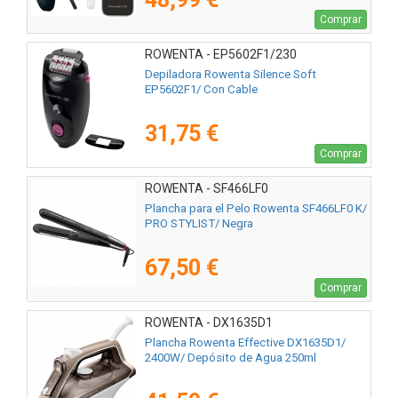
Comprar
ROWENTA - EP5602F1/230
Depiladora Rowenta Silence Soft
EP5602F1/ Con Cable
31,75 €
Comprar
ROWENTA - SF466LF0
Plancha para el Pelo Rowenta SF466LF0 K/
PRO STYLIST/ Negra
67,50 €
Comprar
ROWENTA - DX1635D1
Plancha Rowenta Effective DX1635D1/
2400W/ Depósito de Agua 250ml