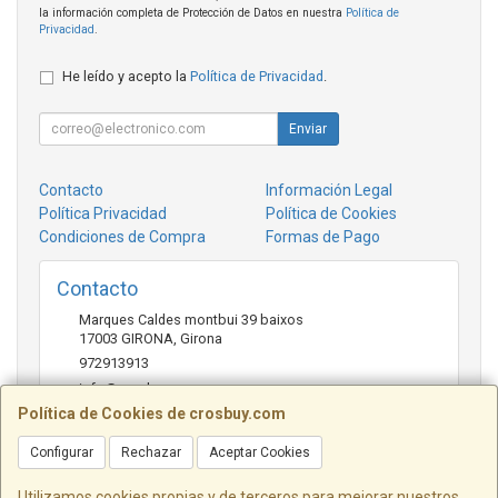
la información completa de Protección de Datos en nuestra
Política de
Privacidad
.
He leído y acepto la
Política de Privacidad
.
Enviar
Contacto
Información Legal
Política Privacidad
Política de Cookies
Condiciones de Compra
Formas de Pago
Contacto
Marques Caldes montbui 39 baixos
17003
GIRONA
,
Girona
972913913
info@crosbuy.com
Política de Cookies de crosbuy.com
Configurar
Rechazar
Aceptar Cookies
Horario
de 10:00 a 13:30 y de 16:30 a 20:00
Utilizamos cookies propias y de terceros para mejorar nuestros