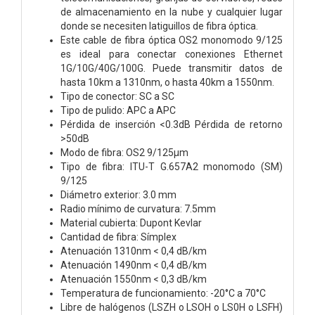
de almacenamiento en la nube y cualquier lugar
donde se necesiten latiguillos de fibra óptica.
Este cable de fibra óptica OS2 monomodo 9/125
es ideal para conectar conexiones Ethernet
1G/10G/40G/100G. Puede transmitir datos de
hasta 10km a 1310nm, o hasta 40km a 1550nm.
Tipo de conector: SC a SC
Tipo de pulido: APC a APC
Pérdida de inserción <0.3dB Pérdida de retorno
>50dB
Modo de fibra: OS2 9/125µm
Tipo de fibra: ITU-T G.657A2 monomodo (SM)
9/125
Diámetro exterior: 3.0 mm
Radio mínimo de curvatura: 7.5mm
Material cubierta: Dupont Kevlar
Cantidad de fibra: Símplex
Atenuación 1310nm < 0,4 dB/km
Atenuación 1490nm < 0,4 dB/km
Atenuación 1550nm < 0,3 dB/km
Temperatura de funcionamiento: -20°C a 70°C
Libre de halógenos (LSZH o LSOH o LS0H o LSFH)