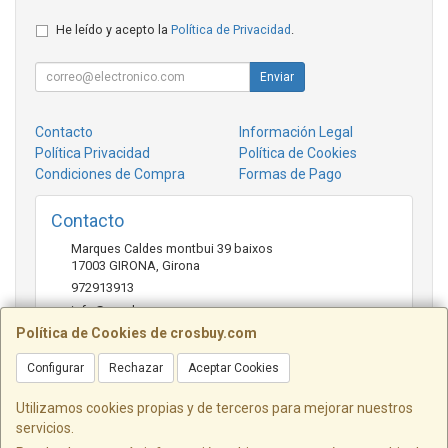
He leído y acepto la
Política de Privacidad
.
Enviar
Contacto
Información Legal
Política Privacidad
Política de Cookies
Condiciones de Compra
Formas de Pago
Contacto
Marques Caldes montbui 39 baixos
17003
GIRONA
,
Girona
972913913
info@crosbuy.com
Política de Cookies de crosbuy.com
Configurar
Rechazar
Aceptar Cookies
Horario
de 10:00 a 13:30 y de 16:30 a 20:00
Utilizamos cookies propias y de terceros para mejorar nuestros
servicios.