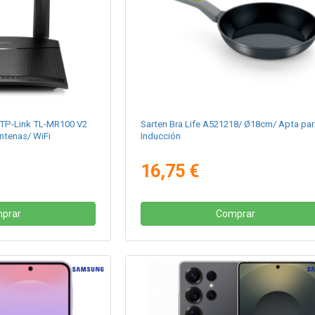
 TP-Link TL-MR100 V2
Sarten Bra Life A521218/ Ø18cm/ Apta pa
ntenas/ WiFi
Inducción
16,75 €
prar
Comprar