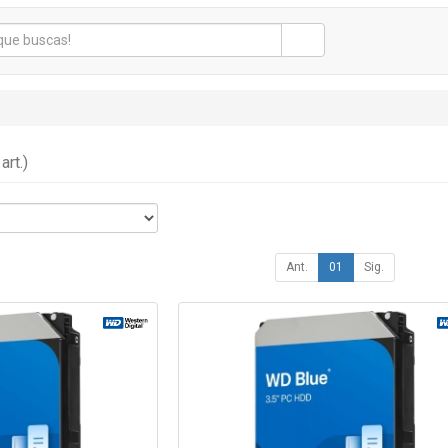
art.)
Ant.
01
Sig.