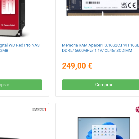
igital WD Red Pro NAS
Memoria RAM Apacer FS.16G2C.PKH 16G
512MB
DDR5/ 5600MHz/ 1.1V/ CL46/ SODIMM
249,00 €
prar
Comprar