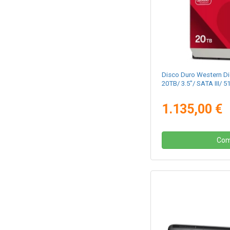
Disco Duro Western D
20TB/ 3.5"/ SATA III/ 
1.135,00 €
Com