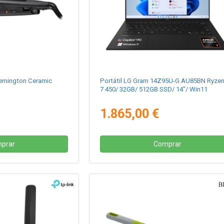
Remington Ceramic
Portátil LG Gram 14Z95U-G.AU85BN Ryzen
7 450/ 32GB/ 512GB SSD/ 14"/ Win11
1.865,00 €
prar
Comprar