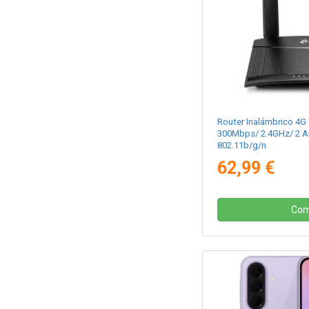
Router Inalámbrico 4G
300Mbps/ 2.4GHz/ 2 A
802.11b/g/n
62,99 €
Com