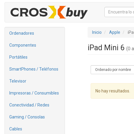
Inicio
Apple
iPa
Ordenadores
Componentes
iPad Mini 6
(0 a
Portátiles
SmartPhones / Teléfonos
Televisor
No hay resultados.
Impresoras / Consumibles
Conectividad / Redes
Gaming / Consolas
Cables