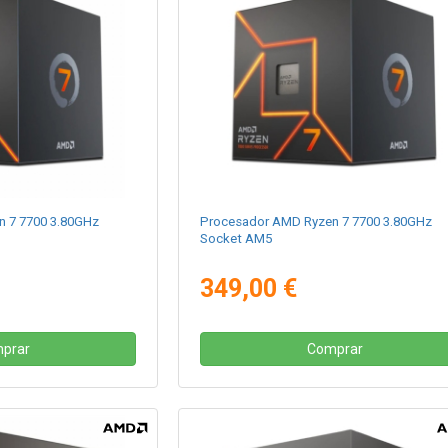
 7 7700 3.80GHz
Procesador AMD Ryzen 7 7700 3.80GHz
Socket AM5
349,00 €
prar
Comprar