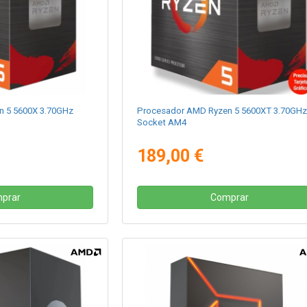
n 5 5600X 3.70GHz
Procesador AMD Ryzen 5 5600XT 3.70GH
Socket AM4
189,00 €
prar
Comprar