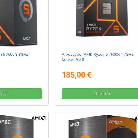
 5 7600 3.8GHz
Procesador AMD Ryzen 5 7600X 4.7GHz
Socket AM5
185,00 €
prar
Comprar