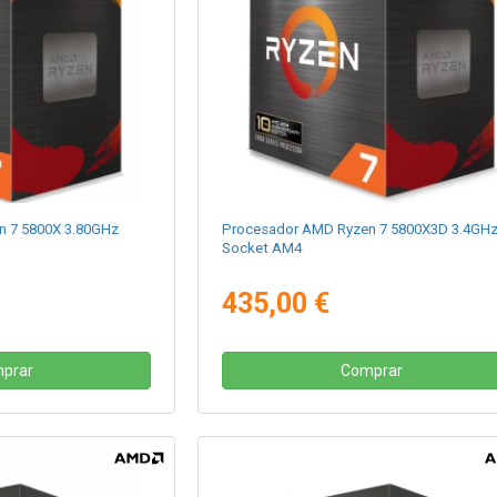
n 7 5800X 3.80GHz
Procesador AMD Ryzen 7 5800X3D 3.4GH
Socket AM4
435,00 €
prar
Comprar