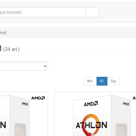
md
d
(34 art.)
Ant.
01
Sig.