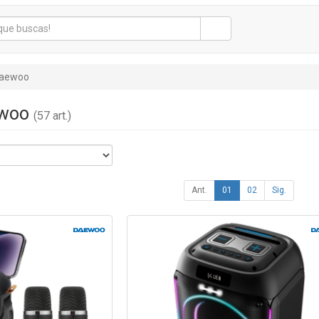
aewoo
ewoo
(57 art.)
Ant.
01
02
Sig.