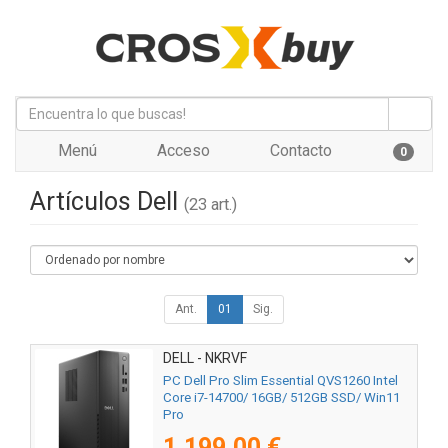
Menú
Acceso
Contacto
0
Artículos Dell
(23 art.)
Ant.
01
Sig.
DELL - NKRVF
PC Dell Pro Slim Essential QVS1260 Intel
Core i7-14700/ 16GB/ 512GB SSD/ Win11
Pro
1.199,00 €