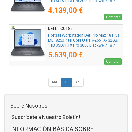
1TB SSD/ RTX Pro 2000 Blackwell/ 18"/
Win11 Pro
4.139,00 €
Comprar
DELL - G0T85
Portátil Workstation Dell Pro Max 18 Plus
MB18250 Intel Core Ultra 7-265HX/ 32GB/
1TB SSD/ RTX Pro 3000 Blackwell/ 18"/
Win11 Pro
5.639,00 €
Comprar
Ant.
01
Sig.
Sobre Nosotros
¡Suscríbete a Nuestro Boletín!
INFORMACIÓN BÁSICA SOBRE