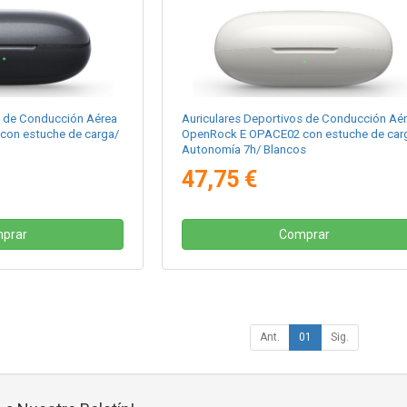
s de Conducción Aérea
Auriculares Deportivos de Conducción Aé
on estuche de carga/
OpenRock E OPACE02 con estuche de car
Autonomía 7h/ Blancos
47,75 €
prar
Comprar
Ant.
01
Sig.