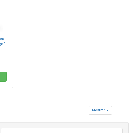
rea
ga/
Mostrar