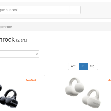
penrock
enrock
(2 art.)
Ant.
01
Sig.