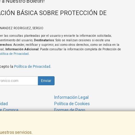
 a Nuestro Boletín!
CIÓN BÁSICA SOBRE PROTECCIÓN DE
RNANDEZ RODRIGUEZ, SERGIO
er las consultas planteadas por el usuario y enviarle la información solicitada;
sentimiento del usuario;
Destinatarios
: Solo se realizan cesiones si existe una
erechos
: Acceder, rectificar y suprimir, así como otros derechos, como se indica en la
nal;
Información Adicional
: Puede consultar la información completa de Protección de
olítica de Privacidad
.
acepto la
Política de Privacidad
.
Enviar
Información Legal
cidad
Política de Cookies
de Compra
Formas de Pago
uestros servicios.