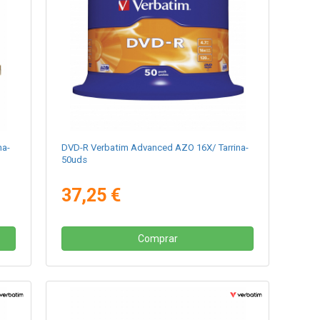
na-
DVD-R Verbatim Advanced AZO 16X/ Tarrina-
50uds
37,25 €
Comprar