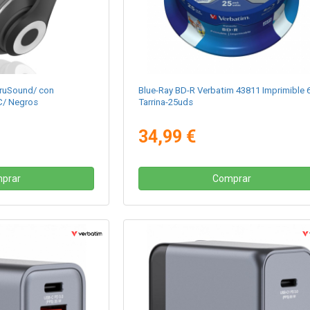
TruSound/ con
Blue-Ray BD-R Verbatim 43811 Imprimible 
C/ Negros
Tarrina-25uds
34,99 €
prar
Comprar