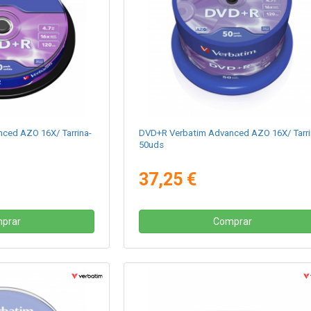
ced AZO 16X/ Tarrina-
DVD+R Verbatim Advanced AZO 16X/ Tarri
50uds
37,25 €
prar
Comprar