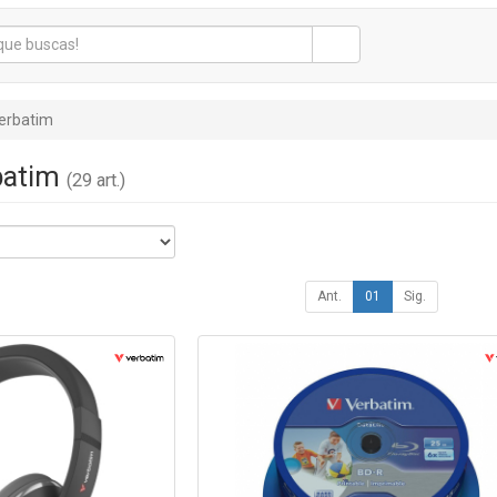
erbatim
rbatim
(29 art.)
Ant.
01
Sig.