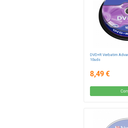
DVD+R Verbatim Advan
10uds
8,49 €
Com