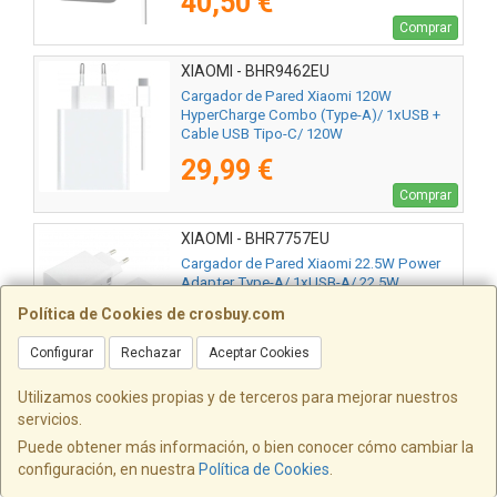
40,50 €
Comprar
XIAOMI - BHR9462EU
Cargador de Pared Xiaomi 120W
HyperCharge Combo (Type-A)/ 1xUSB +
Cable USB Tipo-C/ 120W
29,99 €
Comprar
XIAOMI - BHR7757EU
Cargador de Pared Xiaomi 22.5W Power
Adapter Type-A/ 1xUSB-A/ 22.5W
Política de Cookies de crosbuy.com
9,29 €
Configurar
Rechazar
Aceptar Cookies
Comprar
Utilizamos cookies propias y de terceros para mejorar nuestros
XIAOMI - BHR087OEU
servicios.
Cargador de Pared Xiaomi 45W Nano
Puede obtener más información, o bien conocer cómo cambiar la
Turbo Charging Power Adapter/ 2xUSB
configuración, en nuestra
Política de Cookies
.
Tipo-C/ 45W