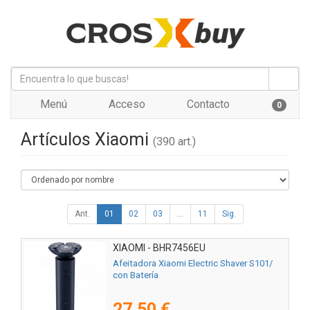
Menú
Acceso
Contacto
0
Artículos Xiaomi
(390 art.)
Ant.
01
02
03
...
11
Sig.
XIAOMI - BHR7456EU
Afeitadora Xiaomi Electric Shaver S101/
con Batería
27,50 €