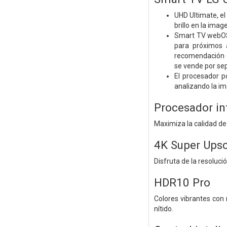
UHD Ultimate, el
brillo en la ima
Smart TV webOS 
para próximos 
recomendación d
se vende por se
El procesador p
analizando la i
Procesador in
Maximiza la calidad d
4K Super Upsc
Disfruta de la resolució
HDR10 Pro
Colores vibrantes con 
nítido.