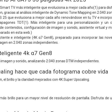
 Smart TV más inteligente que evoluciona a mejor cada año(1) para disf
gen, gracias al análisis inteligente de Dynamic Tone Mapping en 2.040 z
25 que evoluciona a mejor cada año renovándose en tu TV e incorpor
apagones TDT(1). Más inteligente para una personalización y un c
e contenidos, configuración de imagen y sonido, asistente virtual y 
parado en esta web.)
otente e inteligente (4K α7 Gen8), preparado para incorporar las nov
magen en 2.040 zonas independientes.
teligente 4k α7 Gen8
e imagen y sonido, analizando 2.040 zonas DTM independientes.
aling hace que cada fotograma cobre vida
n, el brillo y la claridad mejorados con 4K Super Upscaling.
más brillo para un mayor nivel de resolución de pantalla. Disfruta d