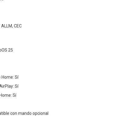
, ALLM, CEC
ebOS 25
 Home: Sí
irPlay: Sí
Home: Sí
atible con mando opcional