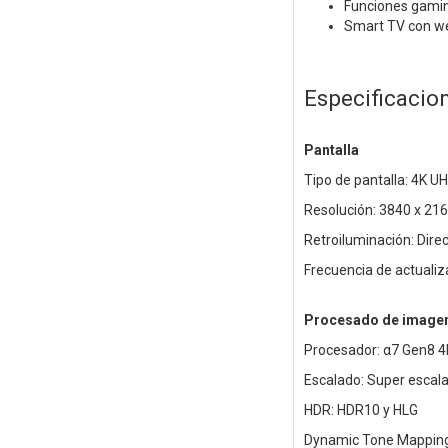
Funciones gamin
Smart TV con we
Especificacio
Pantalla
Tipo de pantalla: 4K U
Resolución: 3840 x 216
Retroiluminación: Dire
Frecuencia de actualiz
Procesado de image
Procesador: α7 Gen8 4K 
Escalado: Super escal
HDR: HDR10 y HLG
Dynamic Tone Mapping