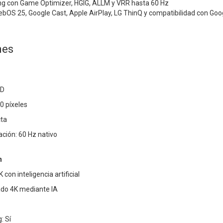
g con Game Optimizer, HGIG, ALLM y VRR hasta 60 Hz
bOS 25, Google Cast, Apple AirPlay, LG ThinQ y compatibilidad con G
nes
HD
0 píxeles
cta
ación: 60 Hz nativo
n
con inteligencia artificial
ado 4K mediante IA
: Sí