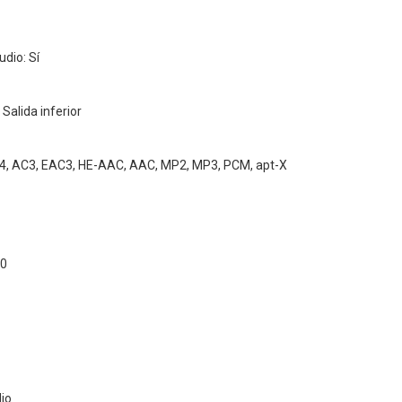
dio: Sí
 Salida inferior
4, AC3, EAC3, HE-AAC, AAC, MP2, MP3, PCM, apt-X
.0
dio