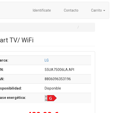
Identifícate
Contacto
Carrito
art TV/ WiFi
arca:
LG
/N:
55UA75006LA.API
AN:
8806096353196
sponibilidad:
Disponible
ase energética: