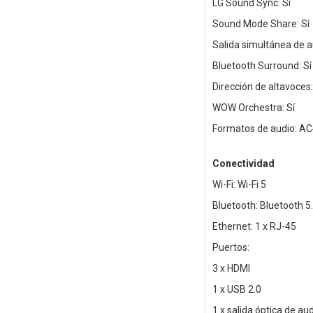
LG Sound Sync: Sí
Sound Mode Share: Sí
Salida simultánea de au
Bluetooth Surround: Sí
Dirección de altavoces:
WOW Orchestra: Sí
Formatos de audio: AC
Conectividad
Wi-Fi: Wi-Fi 5
Bluetooth: Bluetooth 5
Ethernet: 1 x RJ-45
Puertos:
3 x HDMI
1 x USB 2.0
1 x salida óptica de au