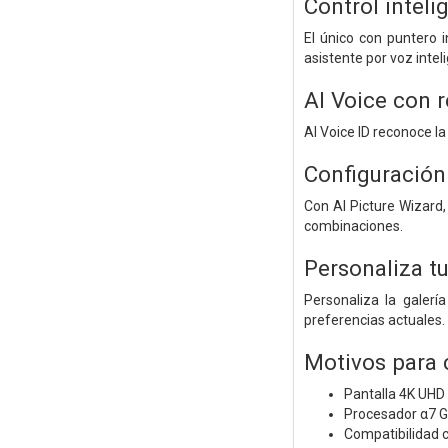
Control intel
El único con puntero 
asistente por voz intel
AI Voice con 
AI Voice ID reconoce l
Configuración
Con AI Picture Wizard
combinaciones.
Personaliza t
Personaliza la galer
preferencias actuales.
Motivos para
Pantalla 4K UHD 
Procesador α7 Ge
Compatibilidad