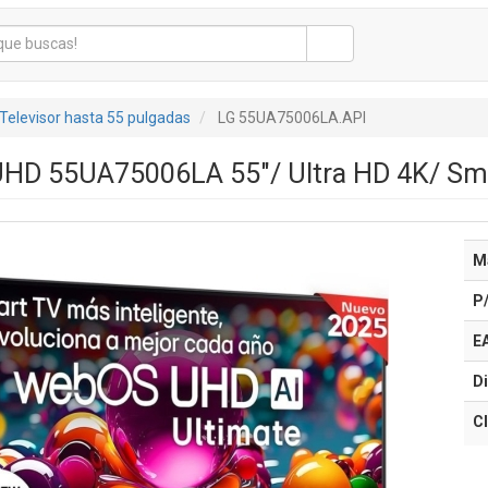
Televisor hasta 55 pulgadas
LG 55UA75006LA.API
 UHD 55UA75006LA 55"/ Ultra HD 4K/ Sm
M
P
E
Di
Cl